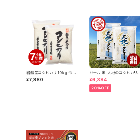
岩船産コシヒカリ 10kg 令和
セール 米 大地のコシヒカリ 
7年産
0kg お米 10キロ 令和7年産
¥7,880
¥6,384
米入り 送料無料 (沖縄のぞく
20%OFF