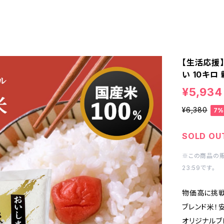
【生活応援】
い 10キロ
¥5,934
¥6,380
7%
SOLD OU
※この商品の販売
23:59です。
物価高に挑戦
ブレンド米！
オリジナルブ