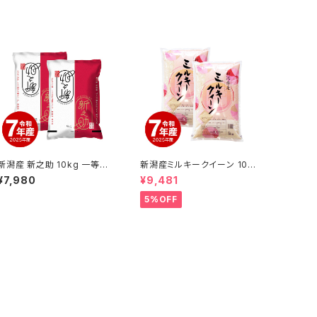
新潟産 新之助 10kg 一等米
新潟産ミルキークイーン 10k
令和7年産
g 令和7年産
¥7,980
¥9,481
5%OFF