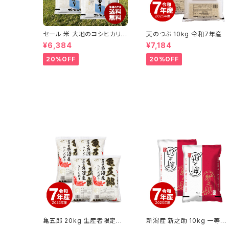
セール 米 大地のコシヒカリ 1
天のつぶ 10kg 令和7年産
0kg お米 10キロ 令和7年産
¥6,384
¥7,184
米入り 送料無料 (沖縄のぞく)
20%OFF
20%OFF
亀五郎 20kg 生産者限定米
新潟産 新之助 10kg 一等米
魚沼産コシヒカリ 令和7年産
令和7年産