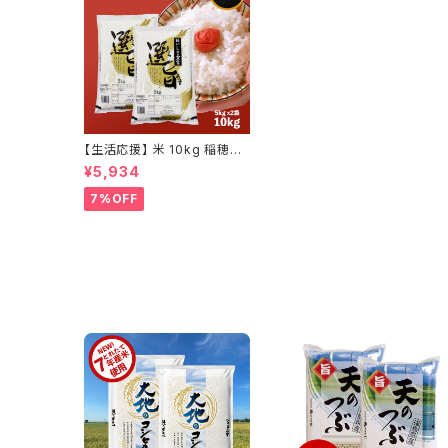
【生活応援】 米 10kg 稲穂屋
オリジナルブレンド お米 安い
¥5,934
10キロ 新潟工場直送 国内産
白米 精米 5kg x2袋
7%OFF