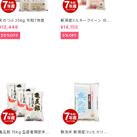
天のつぶ 20kg 令和7年産
新潟産ミルキークイーン 15k
g 令和7年産
¥12,448
¥14,155
20%OFF
5%OFF
亀五郎 15kg 生産者限定米
無洗米 新潟産コシヒカリ お
魚沼産コシヒカリ 令和7年産
米 5kg 令和7年産