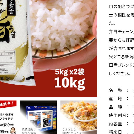
自の配合でブ
士の相性を考
た。
弁当チェーン
要からも好評
が含まれます
米どころ新潟
国産ブレンド
しください。
名 称 ： 
産 地 ：
品 種 ： 
使用割合： 
内容量 ： 10
精米日 ：