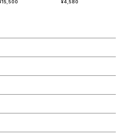
¥15,500
¥4,580