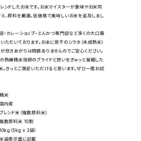
レンドしたお米です。お米マイスターが食味やお米同
え、原料を厳選。低価格で美味しいお米を追及しまし
店・カレーショップ・とんかつ専門店など多くの大口需
いただいております。お米に若干のシラタ（未成熟米）
が炊きあがりは問題ありませんのでご安心ください。
の熟練精米技師のプライドと想いをぎゅっと凝縮した
米。きっとご満足いただけると思います。ぜひ一度お試
精米
 国内産
ブレンド米（複数原料米）
複数原料米 10割
kg（5kg x 2袋）
 米袋表示面に記載