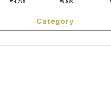
¥14,750
¥5,580
Category