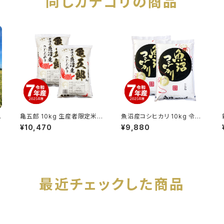
同じカテゴリの商品
1
亀五郎 10kg 生産者限定米
魚沼産コシヒカリ 10kg 令和
魚沼産コシヒカリ 令和7年産
7年産
¥10,470
¥9,880
)
最近チェックした商品