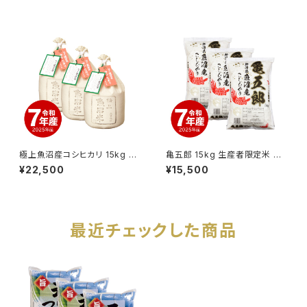
極上魚沼産コシヒカリ 15kg 令
亀五郎 15kg 生産者限定米 魚
和7年産
沼産コシヒカリ 令和7年産
¥22,500
¥15,500
最近チェックした商品