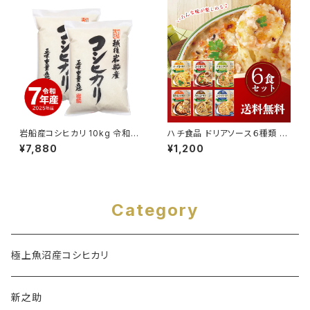
岩船産コシヒカリ 10kg 令和7
ハチ食品 ドリアソース６種類 各
年産
1袋 140gx6袋
¥7,880
¥1,200
Category
極上魚沼産コシヒカリ
新之助