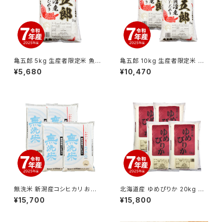
亀五郎 5kg 生産者限定米 魚沼
亀五郎 10kg 生産者限定米 魚
産コシヒカリ 令和7年産
沼産コシヒカリ 令和7年産
¥5,680
¥10,470
無洗米 新潟産コシヒカリ お米
北海道産 ゆめぴりか 20kg 令
20kg 令和7年産
和7年産
¥15,700
¥15,800