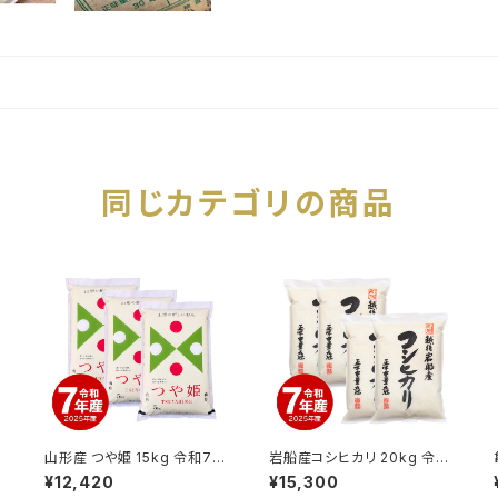
同じカテゴリの商品
年
山形産 つや姫 15kg 令和7年
岩船産コシヒカリ 20kg 令和
産
7年産
¥12,420
¥15,300