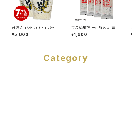
新潟産コシヒカリ ZIPパック
玉垣製麺所 十日町名産 妻有
2kg x2袋 令和7年産
そば 200g×4袋 おいしいそ
¥5,600
¥1,600
ば乾麺大賞 グランプリ ４年連
続受賞 布のり使用 へぎそば
つまりそば
Category