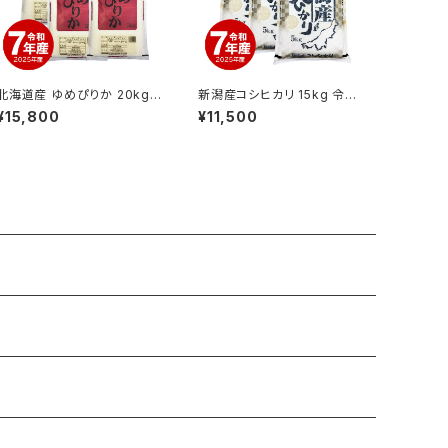
北海道産 ゆめぴりか 20kg
新潟産コシヒカリ 15kg 令和
令和7年産
7年産
¥15,800
¥11,500