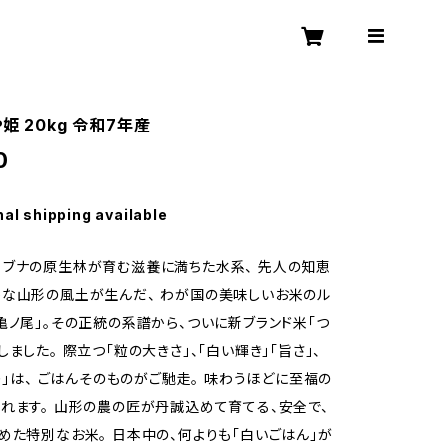
姫 20kg 令和7年産
0
nal shipping available
ブナの原生林が育む滋養に満ちた水系、 先人の知恵
な山形の風土が生んだ、 わが国の美味しいお米のル
亀ノ尾」。その正統の系譜から、ついに新ブランド米「つ
ました。 際立つ「粒の大きさ」、「白い輝き」「旨さ」、
粘り」は、 ごはんそのものがご馳走。 味わうほどに至福の
れます。 山形の農の匠が丹誠込めて育てる、安全で、
めた特別なお米。 日本中の、何よりも「白いごはん」が