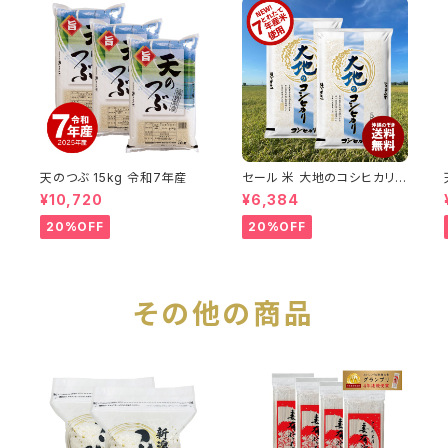
天のつぶ 15kg 令和7年産
セール 米 大地のコシヒカリ 1
0kg お米 10キロ 令和7年産
¥10,720
¥6,384
米入り 送料無料 (沖縄のぞく)
20%OFF
20%OFF
その他の商品