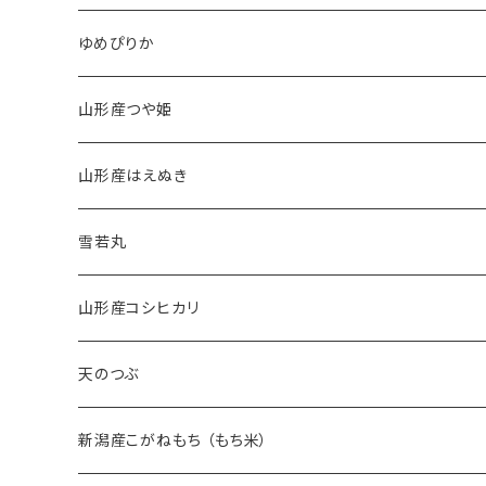
ゆめぴりか
山形産つや姫
山形産はえぬき
雪若丸
山形産コシヒカリ
天のつぶ
新潟産こがねもち （もち米）