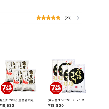
(29)
亀五郎 20kg 生産者限定米
魚沼産コシヒカリ 20kg 令和
魚沼産コシヒカリ 令和7年産
7年産
¥19,530
¥18,800