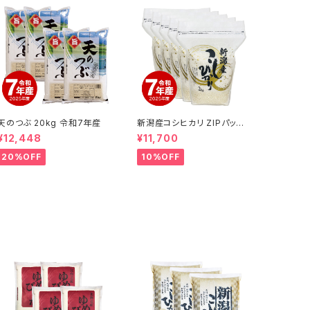
天のつぶ 20kg 令和7年産
新潟産コシヒカリ ZIPパック
2kg x5袋 令和7年産
¥12,448
¥11,700
20%OFF
10%OFF