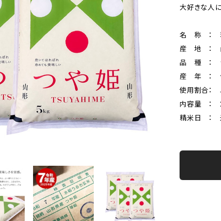
大好きな人に
名 称 ： 
産 地 ：
品 種 ： 
産 年 ： 
使用割合： 
内容量 ： 2
精米日 ：