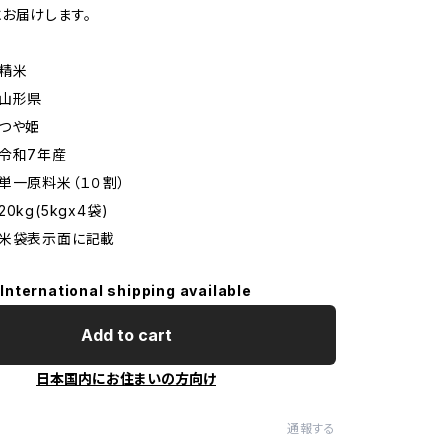
お届けします。
精米
 山形県
つや姫
令和7年産
単一原料米（１０割）
0kg(5kgx4袋)
 米袋表示面に記載
International shipping available
Add to cart
日本国内にお住まいの方向け
通報する